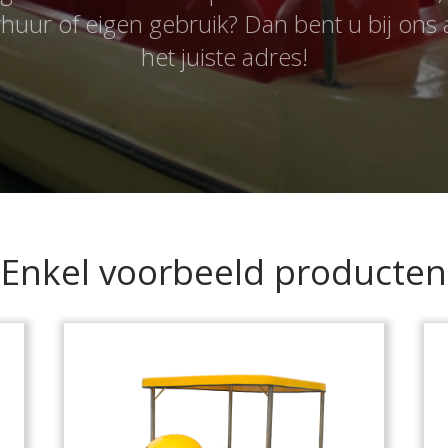
huur of eigen gebruik? Dan bent u bij ons
het juiste adres!
Enkel voorbeeld producten