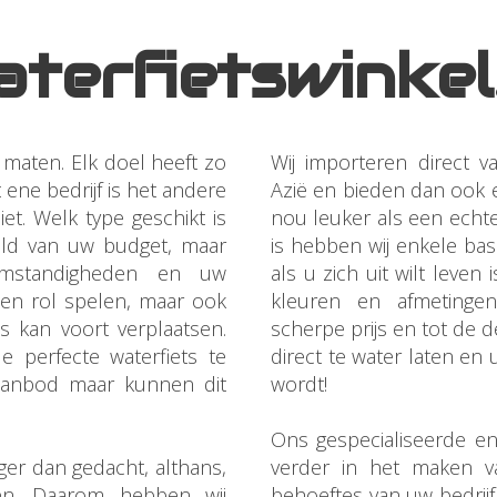
terfietswinkel
n maten. Elk doel heeft zo
Wij importeren direct v
t ene bedrijf is het andere
Azië en bieden dan ook 
et. Welk type geschikt is
nou leuker als een echte
eeld van uw budget, maar
is hebben wij enkele ba
omstandigheden en uw
als u zich uit wilt leven
een rol spelen, maar ook
kleuren en afmetingen
s kan voort verplaatsen.
scherpe prijs en tot de d
e perfecte waterfiets te
direct te water laten en 
aanbod maar kunnen dit
wordt!
Ons gespecialiseerde en
iger dan gedacht, althans,
verder in het maken v
pen. Daarom hebben wij
behoeftes van uw bedrijf 