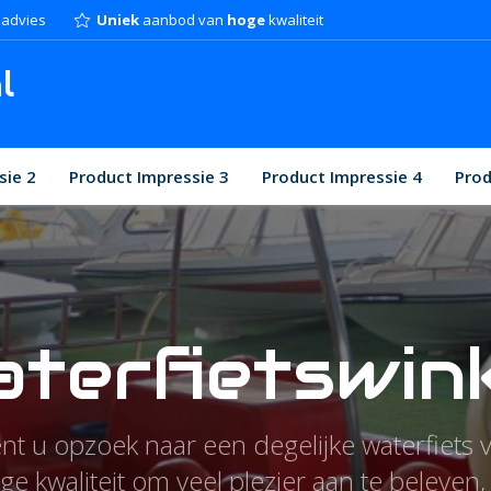
advies
Uniek
aanbod van
hoge
kwaliteit
l
sie 2
Product Impressie 3
Product Impressie 4
Prod
terfietswin
nt u opzoek naar een degelijke waterfiets 
ge kwaliteit om veel plezier aan te beleven, 