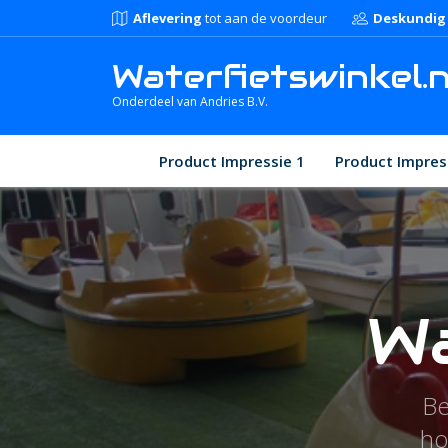
Aflevering
tot aan de voordeur
Deskundig
Waterfietswinkel.n
Onderdeel van Andries B.V.
Product Impressie 1
Product Impres
Wa
Be
ho